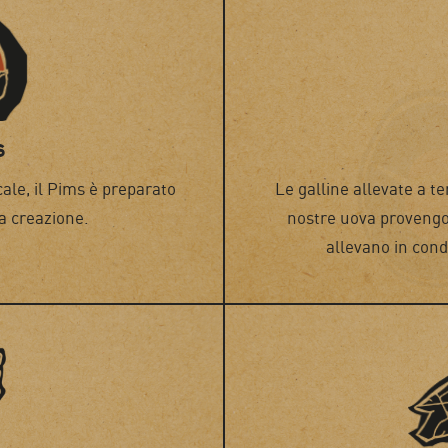
s
ale, il Pims è preparato
Le galline allevate a te
a creazione.
nostre uova provengon
allevano in condi