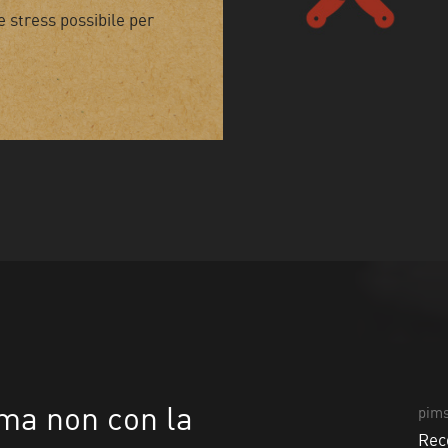
 stress possibile per
 ma non con la
pims
Re