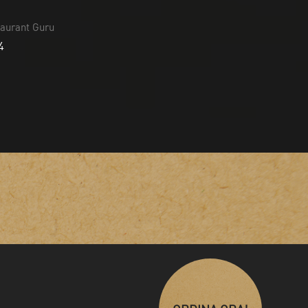
aurant Guru
4